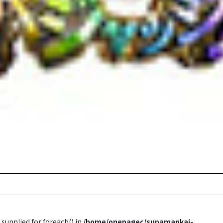
 supplied for foreach() in
/home/onepagec/supamankai-