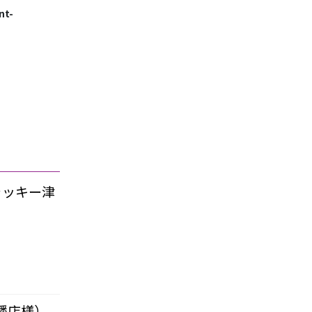
nt-
ーラッキー津
津幡店様）